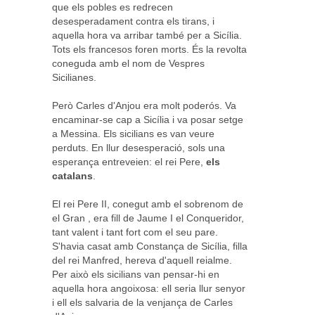
que els pobles es redrecen
desesperadament contra els tirans, i
aquella hora va arribar també per a Sicília.
Tots els francesos foren morts. És la revolta
coneguda amb el nom de Vespres
Sicilianes.
Però Carles d'Anjou era molt poderós. Va
encaminar-se cap a Sicília i va posar setge
a Messina. Els sicilians es van veure
perduts. En llur desesperació, sols una
esperança entreveien: el rei Pere,
els
catalans
.
El rei Pere II, conegut amb el sobrenom de
el Gran , era fill de Jaume I el Conqueridor,
tant valent i tant fort com el seu pare.
S'havia casat amb Constança de Sicília, filla
del rei Manfred, hereva d'aquell reialme.
Per això els sicilians van pensar-hi en
aquella hora angoixosa: ell seria llur senyor
i ell els salvaria de la venjança de Carles