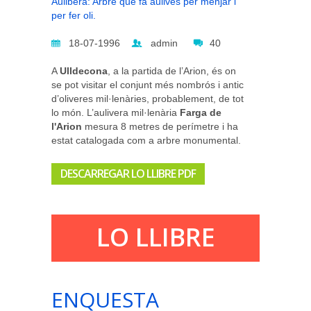
Aulibera: Arbre que fa aulives per menjar i
per fer oli.
18-07-1996
admin
40
A
Ulldecona
, a la partida de l’Arion, és on
se pot visitar el conjunt més nombrós i antic
d’oliveres mil·lenàries, probablement, de tot
lo món. L’aulivera mil·lenària
Farga de
l'Arion
mesura 8 metres de perímetre i ha
estat catalogada com a arbre monumental.
DESCARREGAR LO LLIBRE PDF
LO LLIBRE
ENQUESTA