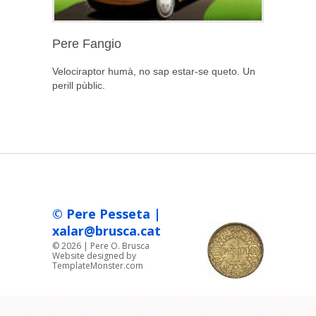
Pere Fangio
Velociraptor humà, no sap estar-se queto. Un
perill pùblic.
© Pere Pesseta |
xalar@brusca.cat
©
2026
|
Pere O. Brusca
Website designed by
TemplateMonster.com