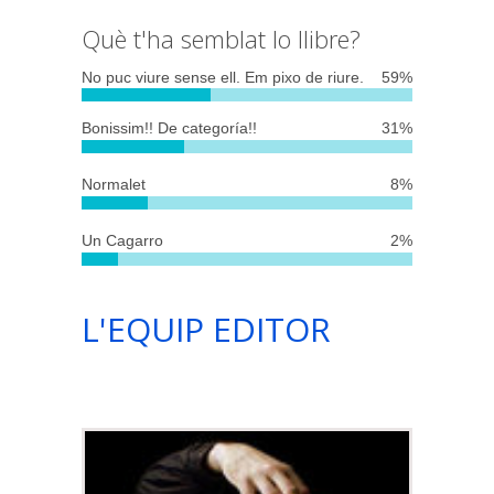
Què t'ha semblat lo llibre?
No puc viure sense ell. Em pixo de riure.
59%
Bonissim!! De categoría!!
31%
Normalet
8%
Un Cagarro
2%
L'EQUIP EDITOR