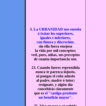
3.
La URBANIDAD nos enseña
á tratar los superiores,
iguales e inferiores,
con finura y discreción;
sin ella fuera enojosa
la vida por mil conceptos;
ved, pues, niñas, sus preceptos
de cuanta importancia son.
23. Cuando fueres reprendida
nunca te parezca injusto,
ni pongas el ceño adusto
al padre, madre ó tutor;
resígnate, y algún día
concebirás claramente
que es
el "castigo prudente
un beneficio mayor".
25. Vive en paz y sé sufrida